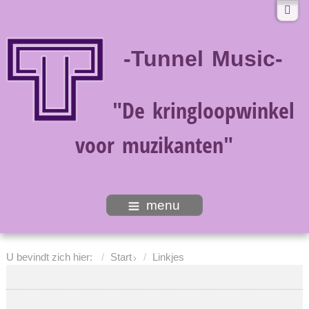
-Tunnel Music-
"De kringloopwinkel
voor muzikanten"
menu
U bevindt zich hier:
Start
Linkjes