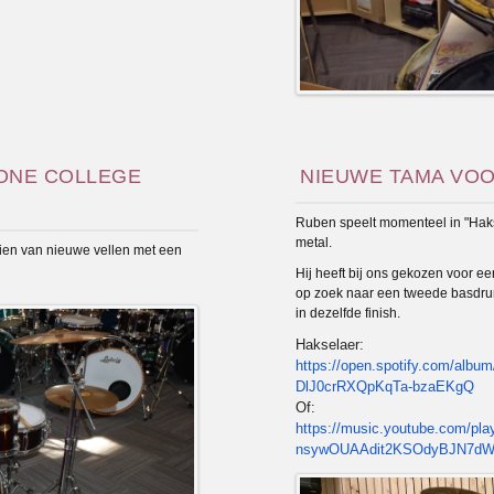
ONE COLLEGE
NIEUWE TAMA VO
Ruben speelt momenteel in "Hak
metal.
ien van nieuwe vellen met een
Hij heeft bij ons gekozen voor ee
op zoek naar een tweede basdrum
in dezelfde finish.
Hakselaer:
https://open.spotify.
com/album
DlJ0crRXQpKqTa-bzaEKgQ
Of:
https://music.youtube.com/
pla
nsywOUAAdit2KSOdyBJN7d