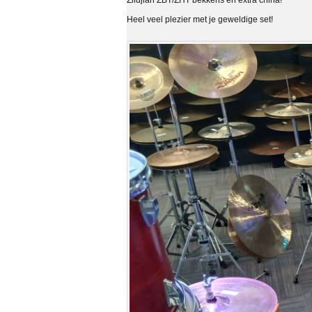
Zildjian ZBT/ZHT bekkens en extra china!
Heel veel plezier met je geweldige set!