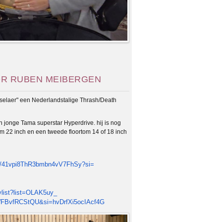
OR RUBEN MEIBERGEN
selaer" een Nederlandstalige Thrash/Death
n jonge Tama superstar Hyperdrive. hij is nog
 22 inch en een tweede floortom 14 of 18 inch
/
41vpi8ThR3bmbn4vV7FhSy?si=
ylist?list=OLAK5uy_
WFBvfRCS
tQU&si=hvDrfXi5ocIAcf4G