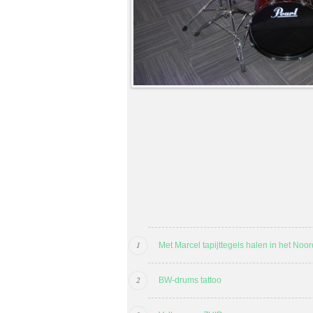
Met Marcel tapijttegels halen in het Noo
BW-drums tattoo