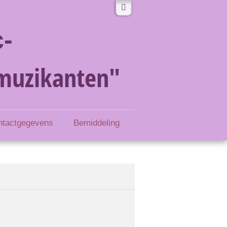
-
muzikanten"
ntactgegevens
Bemiddeling