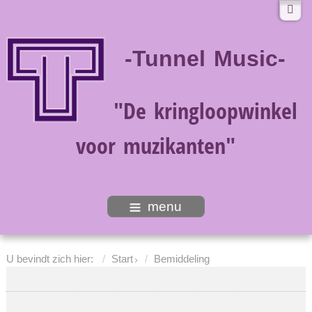
-Tunnel Music-
"De kringloopwinkel
voor muzikanten"
menu
U bevindt zich hier:
Start
Bemiddeling